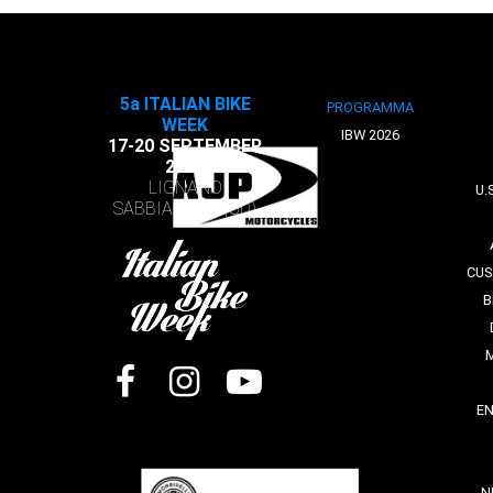
5a ITALIAN BIKE
PROGRAMMA
WEEK
IBW 2026
17-20 SEPTEMBER
2026
LIGNANO
U.
SABBIADORO (UD)
CUS
B
E
N