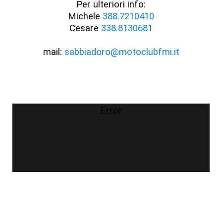
Per ulteriori info:
Michele
388.7210410
Cesare
338.8130681
mail:
sabbiadoro@motoclubfmi.it
Error