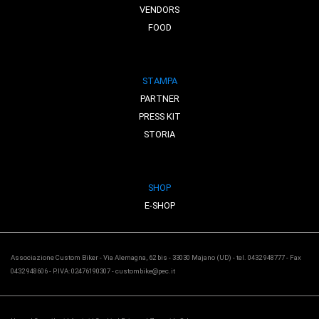
VENDORS
FOOD
STAMPA
PARTNER
PRESS KIT
STORIA
SHOP
E-SHOP
Associazione Custom Biker - Via Alemagna, 62 bis - 33030 Majano (UD) - tel. 0432 948777 - Fax
0432 948606 - P.IVA: 02476190307 - custombike@pec.it