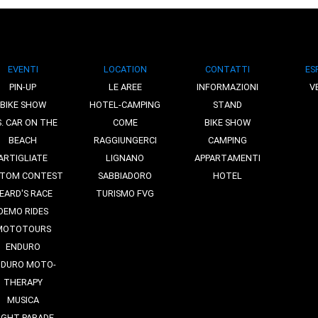
EVENTI
LOCATION
CONTATTI
ES
PIN-UP
LE AREE
INFORMAZIONI
V
BIKE SHOW
HOTEL-CAMPING
STAND
S. CAR ON THE
COME
BIKE SHOW
BEACH
RAGGIUNGERCI
CAMPING
ARTIGLIATE
LIGNANO
APPARTAMENTI
TOM CONTEST
SABBIADORO
HOTEL
EARD'S RACE
TURISMO FVG
DEMO RIDES
MOTOTOURS
ENDURO
NDURO MOTO-
THERAPY
MUSICA
IGHT PARADE