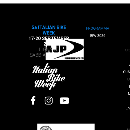
5a ITALIAN BIKE
PROGRAMMA
WEEK
IBW 2026
17-20 SEPTEMBER
2026
LIGNANO
U.
SABBIADORO (UD)
CUS
B
E
N